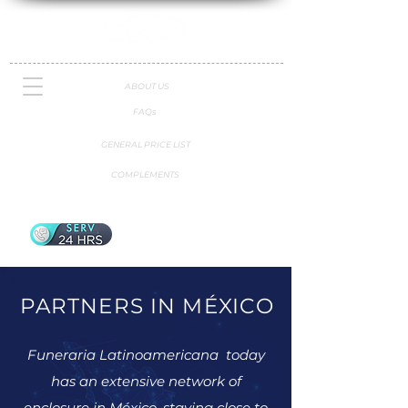
ABOUT US
FAQs
GENERAL PRICE LIST
COMPLEMENTS
PARTNERS IN MÉXICO
Funeraria Latinoamericana today
has an extensive network of
enclosure in México, staying close to